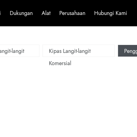
i
Dukungan
Alat
Perusahaan
Hubungi Kami
ngit-langit
Kipas Langit-langit
Peng
Komersial
Besar